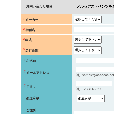
お問い合わせ項目
メルセデス・ベンツを
※
メーカー
※
車種名
※
年式
※
走行距離
※
お名前
※
メールアドレス
例）sample@aaaaaaa.co
※
ＴＥＬ
例）123-456-7890
都道府県
ご住所